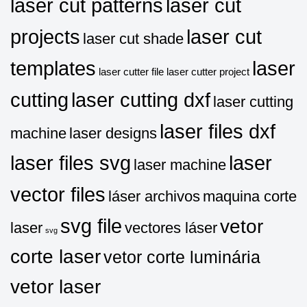
laser cut patterns
laser cut
projects
laser cut
laser cut shade
templates
laser
laser cutter file
laser cutter project
cutting
laser cutting dxf
laser cutting
laser files dxf
machine
laser designs
laser files svg
laser
laser machine
vector files
láser archivos
maquina corte
svg file
vetor
laser
vectores láser
svg
corte laser
vetor corte luminária
vetor laser