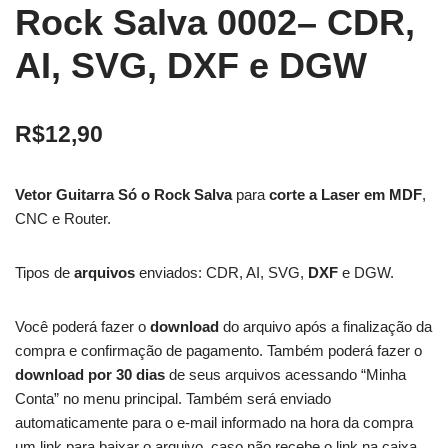
Rock Salva 0002– CDR,
AI, SVG, DXF e DGW
R$
12,90
Vetor Guitarra Só o Rock Salva
para
corte a Laser em MDF
,
CNC e Router.
Tipos de
arquivos
enviados: CDR, AI, SVG,
DXF
e DGW.
Você poderá fazer o
download
do arquivo após a finalização da
compra e confirmação de pagamento. Também poderá fazer o
download por 30 dias
de seus arquivos acessando “Minha
Conta” no menu principal. Também será enviado
automaticamente para o e-mail informado na hora da compra
um link para baixar o arquivo, caso não recebe o link na caixa