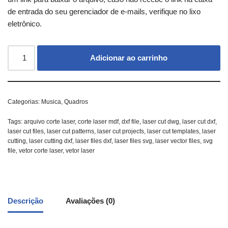
de entrada do seu gerenciador de e-mails, verifique no lixo
eletrônico.
Adicionar ao carrinho
Categorias:
Musica
,
Quadros
Tags:
arquivo corte laser
,
corte laser mdf
,
dxf file
,
laser cut dwg
,
laser cut dxf
,
laser cut files
,
laser cut patterns
,
laser cut projects
,
laser cut templates
,
laser
cutting
,
laser cutting dxf
,
laser files dxf
,
laser files svg
,
laser vector files
,
svg
file
,
vetor corte laser
,
vetor laser
Descrição
Avaliações (0)