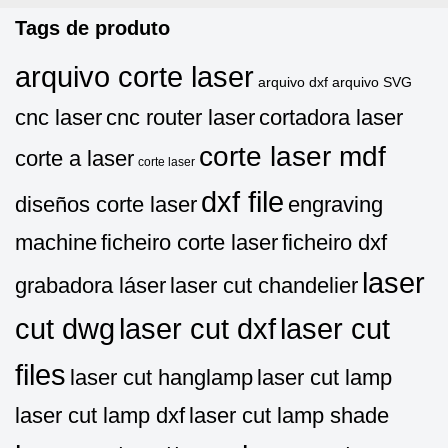
Tags de produto
arquivo corte laser
arquivo dxf
arquivo SVG
cnc laser
cnc router laser
cortadora laser
corte laser mdf
corte a laser
corte laser
dxf file
diseños corte laser
engraving
machine
ficheiro corte laser
ficheiro dxf
laser
grabadora láser
laser cut chandelier
cut dwg
laser cut dxf
laser cut
files
laser cut hanglamp
laser cut lamp
laser cut lamp dxf
laser cut lamp shade