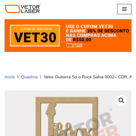
Pular
para
o
conteúdo
Início
\
Quadros
\
Vetor Guitarra Só o Rock Salva 0002– CDR, A