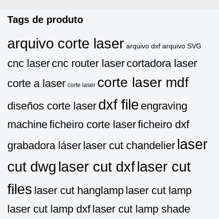
Tags de produto
arquivo corte laser
arquivo dxf
arquivo SVG
cnc laser
cnc router laser
cortadora laser
corte laser mdf
corte a laser
corte laser
dxf file
diseños corte laser
engraving
machine
ficheiro corte laser
ficheiro dxf
laser
grabadora láser
laser cut chandelier
cut dwg
laser cut dxf
laser cut
files
laser cut hanglamp
laser cut lamp
laser cut lamp dxf
laser cut lamp shade