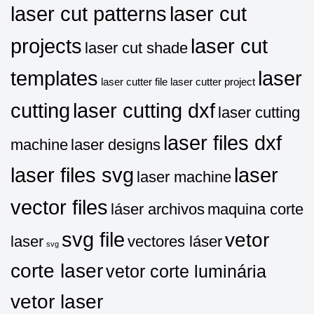
laser cut patterns
laser cut
projects
laser cut
laser cut shade
templates
laser
laser cutter file
laser cutter project
cutting
laser cutting dxf
laser cutting
laser files dxf
machine
laser designs
laser files svg
laser
laser machine
vector files
láser archivos
maquina corte
svg file
vetor
laser
vectores láser
svg
corte laser
vetor corte luminária
vetor laser