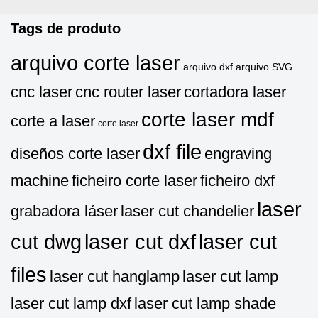
Tags de produto
arquivo corte laser
arquivo dxf
arquivo SVG
cnc laser
cnc router laser
cortadora laser
corte laser mdf
corte a laser
corte laser
dxf file
diseños corte laser
engraving
machine
ficheiro corte laser
ficheiro dxf
laser
grabadora láser
laser cut chandelier
cut dwg
laser cut dxf
laser cut
files
laser cut hanglamp
laser cut lamp
laser cut lamp dxf
laser cut lamp shade