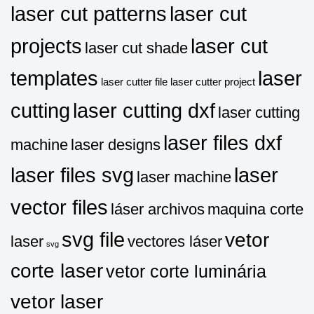
laser cut patterns
laser cut
projects
laser cut
laser cut shade
templates
laser
laser cutter file
laser cutter project
cutting
laser cutting dxf
laser cutting
laser files dxf
machine
laser designs
laser files svg
laser
laser machine
vector files
láser archivos
maquina corte
svg file
vetor
laser
vectores láser
svg
corte laser
vetor corte luminária
vetor laser