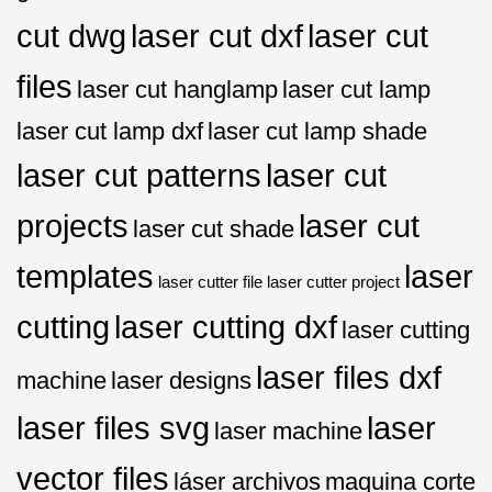
cut dwg
laser cut dxf
laser cut
files
laser cut hanglamp
laser cut lamp
laser cut lamp dxf
laser cut lamp shade
laser cut patterns
laser cut
projects
laser cut
laser cut shade
templates
laser
laser cutter file
laser cutter project
cutting
laser cutting dxf
laser cutting
laser files dxf
machine
laser designs
laser files svg
laser
laser machine
vector files
láser archivos
maquina corte