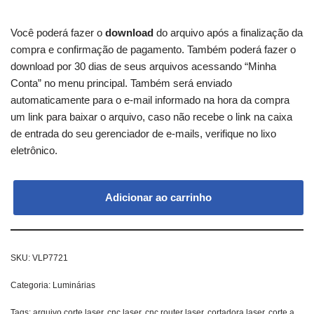
Você poderá fazer o
download
do arquivo após a finalização da
compra e confirmação de pagamento. Também poderá fazer o
download por 30 dias de seus arquivos acessando “Minha
Conta” no menu principal. Também será enviado
automaticamente para o e-mail informado na hora da compra
um link para baixar o arquivo, caso não recebe o link na caixa
de entrada do seu gerenciador de e-mails, verifique no lixo
eletrônico.
Adicionar ao carrinho
SKU:
VLP7721
Categoria:
Luminárias
Tags:
arquivo corte laser
,
cnc laser
,
cnc router laser
,
cortadora laser
,
corte a