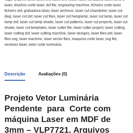
laser
,
diseños corte laser
,
dxf file
,
engraving machine
,
ficheiro corte laser
,
ficheiro dxf
,
grabadora láser
,
láser archivos
,
laser cut chandelier
,
laser cut
dwg
,
laser cut dxf
,
laser cut files
,
laser cut hanglamp
,
laser cut lamp
,
laser cut
lamp dxf
,
laser cut lamp shade
,
laser cut patterns
,
laser cut projects
,
laser cut
shade
,
laser cut templates
,
laser cutter file
,
laser cutter project
,
laser cutting
,
laser cutting dxf
,
laser cutting machine
,
laser designs
,
laser files dxf
,
laser
files svg
,
laser machine
,
laser vector files
,
maquina corte laser
,
svg file
,
vectores láser
,
vetor corte luminária
Descrição
Avaliações (0)
Projeto Vetor Luminária
Pendente para Corte com
máquina Laser em MDF de
3mm – VLP7721. Arquivos