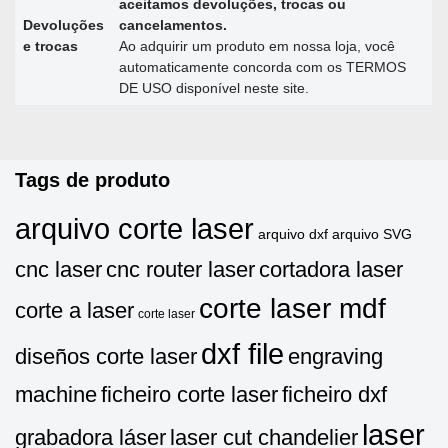
aceitamos devoluções, trocas ou
Devoluções
cancelamentos.
e trocas
Ao adquirir um produto em nossa loja, você
automaticamente concorda com os TERMOS
DE USO disponível neste site.
Tags de produto
arquivo corte laser
arquivo dxf
arquivo SVG
cnc laser
cnc router laser
cortadora laser
corte laser mdf
corte a laser
corte laser
dxf file
diseños corte laser
engraving
machine
ficheiro corte laser
ficheiro dxf
laser
grabadora láser
laser cut chandelier