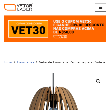
Pular
para
o
conteúdo
Início
\
Luminárias
\
Vetor de Luminária Pendente para Corte a