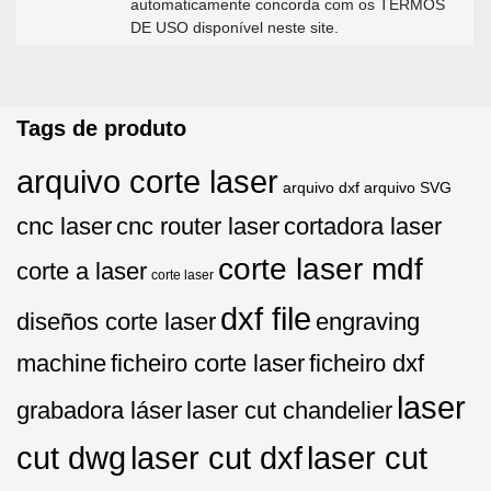
automaticamente concorda com os TERMOS
DE USO disponível neste site.
Tags de produto
arquivo corte laser
arquivo dxf
arquivo SVG
cnc laser
cnc router laser
cortadora laser
corte laser mdf
corte a laser
corte laser
dxf file
diseños corte laser
engraving
machine
ficheiro corte laser
ficheiro dxf
laser
grabadora láser
laser cut chandelier
cut dwg
laser cut dxf
laser cut