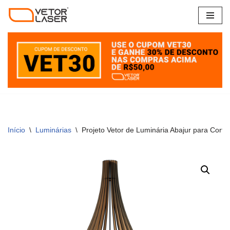
Pular
para
o
conteúdo
Início
\
Luminárias
\
Projeto Vetor de Luminária Abajur para Co