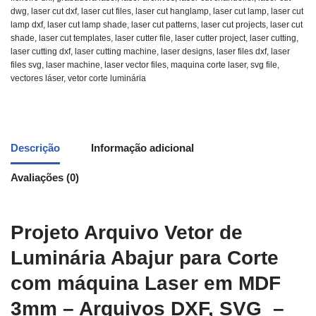
dwg
,
laser cut dxf
,
laser cut files
,
laser cut hanglamp
,
laser cut lamp
,
laser cut
lamp dxf
,
laser cut lamp shade
,
laser cut patterns
,
laser cut projects
,
laser cut
shade
,
laser cut templates
,
laser cutter file
,
laser cutter project
,
laser cutting
,
laser cutting dxf
,
laser cutting machine
,
laser designs
,
laser files dxf
,
laser
files svg
,
laser machine
,
laser vector files
,
maquina corte laser
,
svg file
,
vectores láser
,
vetor corte luminária
Descrição
Informação adicional
Avaliações (0)
Projeto Arquivo Vetor de
Luminária Abajur para Corte
com máquina Laser em MDF
3mm – Arquivos DXF, SVG –