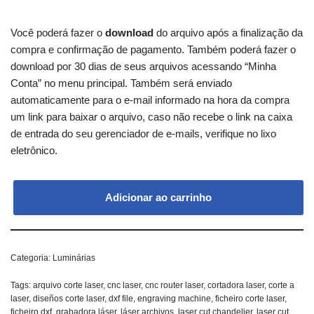
Você poderá fazer o
download
do arquivo após a finalização da
compra e confirmação de pagamento. Também poderá fazer o
download por 30 dias de seus arquivos acessando “Minha
Conta” no menu principal. Também será enviado
automaticamente para o e-mail informado na hora da compra
um link para baixar o arquivo, caso não recebe o link na caixa
de entrada do seu gerenciador de e-mails, verifique no lixo
eletrônico.
Adicionar ao carrinho
Categoria:
Luminárias
Tags:
arquivo corte laser
,
cnc laser
,
cnc router laser
,
cortadora laser
,
corte a
laser
,
diseños corte laser
,
dxf file
,
engraving machine
,
ficheiro corte laser
,
ficheiro dxf
,
grabadora láser
,
láser archivos
,
laser cut chandelier
,
laser cut