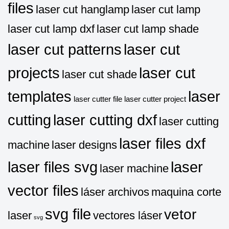
files
laser cut hanglamp
laser cut lamp
laser cut lamp dxf
laser cut lamp shade
laser cut patterns
laser cut
projects
laser cut
laser cut shade
templates
laser
laser cutter file
laser cutter project
cutting
laser cutting dxf
laser cutting
laser files dxf
machine
laser designs
laser files svg
laser
laser machine
vector files
láser archivos
maquina corte
svg file
vetor
laser
vectores láser
svg