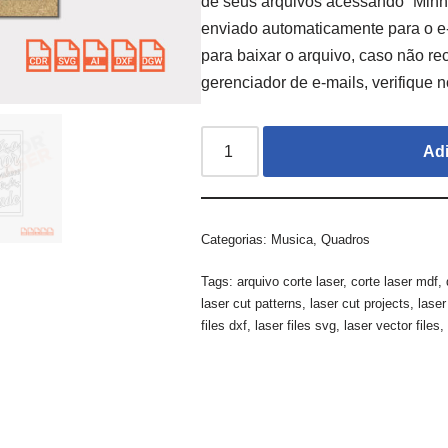
de seus arquivos acessando “Minh
enviado automaticamente para o e
para baixar o arquivo, caso não re
gerenciador de e-mails, verifique no
Adi
Categorias:
Musica
,
Quadros
Tags:
arquivo corte laser
,
corte laser mdf
,
laser cut patterns
,
laser cut projects
,
laser
files dxf
,
laser files svg
,
laser vector files