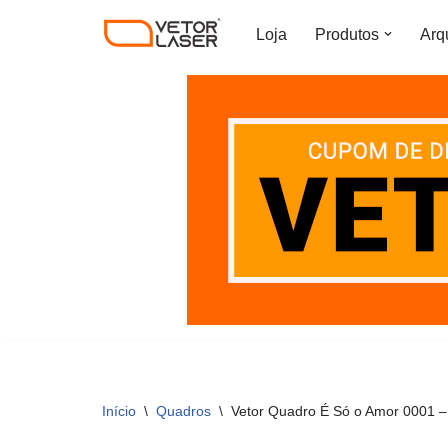
Loja
Produtos
Arq
Pular
para
o
conteúdo
Início
\
Quadros
\
Vetor Quadro É Só o Amor 0001 