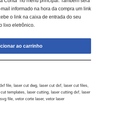
a Conta” no menu principal. Também será
-mail informado na hora da compra um link
cebe o link na caixa de entrada do seu
 lixo eletrônico.
cionar ao carrinho
dxf file
,
laser cut dwg
,
laser cut dxf
,
laser cut files
,
 cut templates
,
laser cutting
,
laser cutting dxf
,
laser
,
svg file
,
vetor corte laser
,
vetor laser