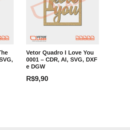
The
Vetor Quadro I Love You
 SVG,
0001 – CDR, AI, SVG, DXF
e DGW
R$
9,90