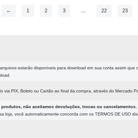
←
1
2
3
…
22
23
arquivos estarão disponíveis para download em sua conta assim que
nload.
o via PIX, Boleto ou Cartão ao final da compra, através do Mercado P
 produtos, não aceitamos devoluções, trocas ou cancelamentos.
ssa loja, você automaticamente concorda com os TERMOS DE USO dispo