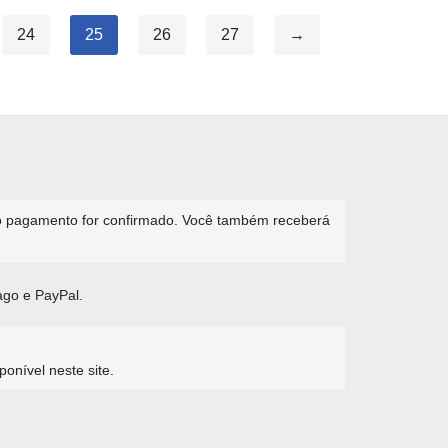
24
25
26
27
→
 o pagamento for confirmado. Você também receberá
ago e PayPal.
nível neste site.