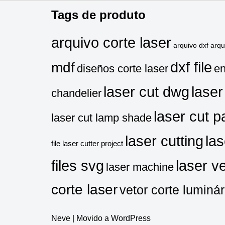
Tags de produto
arquivo corte laser
arquivo dxf
arq
dxf file
mdf
diseños corte laser
en
laser cut dwg
laser
chandelier
laser cut p
laser cut lamp shade
laser cutting
las
file
laser cutter project
files svg
laser ve
laser machine
corte laser
vetor corte luminár
Neve
| Movido a
WordPress