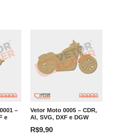
0001 –
Vetor Moto 0005 – CDR,
F e
AI, SVG, DXF e DGW
R$
9,90