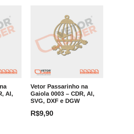
 na
Vetor Passarinho na
, AI,
Gaiola 0003 – CDR, AI,
SVG, DXF e DGW
R$
9,90