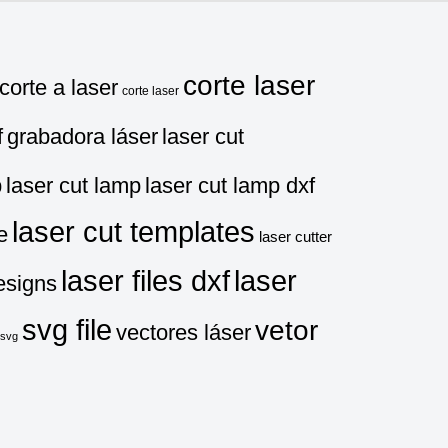
corte laser
corte a laser
corte laser
f
grabadora láser
laser cut
p
laser cut lamp
laser cut lamp dxf
laser cut templates
e
laser cutter
laser files dxf
laser
esigns
svg file
vetor
vectores láser
svg