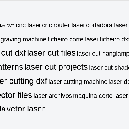
cnc laser
cnc router laser
cortadora laser
uivo SVG
graving machine
ficheiro corte laser
ficheiro dx
 cut dxf
laser cut files
laser cut hanglam
atterns
laser cut projects
laser cut shad
er cutting dxf
laser cutting machine
laser d
ctor files
láser archivos
maquina corte laser
vetor laser
ia