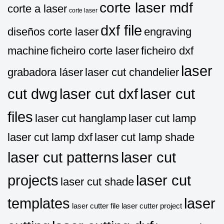
corte laser mdf
corte a laser
corte laser
dxf file
diseños corte laser
engraving
machine
ficheiro corte laser
ficheiro dxf
laser
grabadora láser
laser cut chandelier
cut dwg
laser cut dxf
laser cut
files
laser cut hanglamp
laser cut lamp
laser cut lamp dxf
laser cut lamp shade
laser cut patterns
laser cut
projects
laser cut
laser cut shade
templates
laser
laser cutter file
laser cutter project