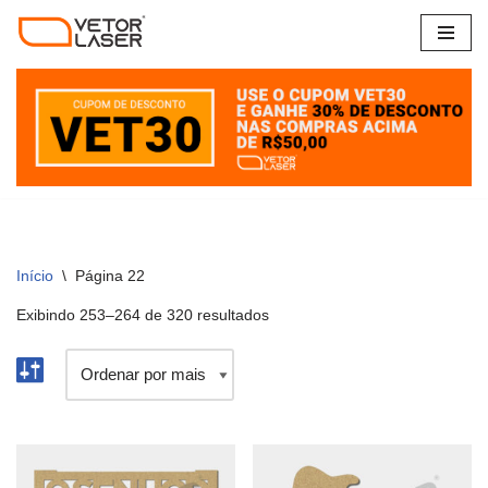
Pular
para
o
conteúdo
Início
\
Página 22
Exibindo 253–264 de 320 resultados