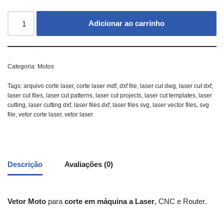
Adicionar ao carrinho
Categoria:
Motos
Tags:
arquivo corte laser
,
corte laser mdf
,
dxf file
,
laser cut dwg
,
laser cut dxf
,
laser cut files
,
laser cut patterns
,
laser cut projects
,
laser cut templates
,
laser
cutting
,
laser cutting dxf
,
laser files dxf
,
laser files svg
,
laser vector files
,
svg
file
,
vetor corte laser
,
vetor laser
Descrição
Avaliações (0)
Vetor Moto
para
corte em máquina a Laser
, CNC e Router.