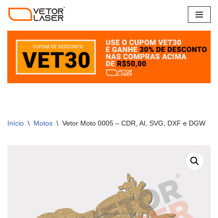
Pular
para
o
conteúdo
Início
\
Motos
\
Vetor Moto 0005 – CDR, AI, SVG, DXF e DGW