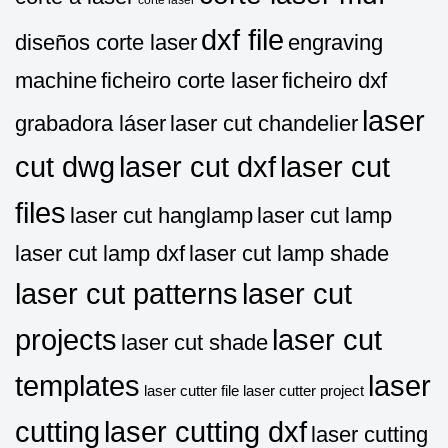
corte laser
dxf file
diseños corte laser
engraving
machine
ficheiro corte laser
ficheiro dxf
laser
grabadora láser
laser cut chandelier
cut dwg
laser cut dxf
laser cut
files
laser cut hanglamp
laser cut lamp
laser cut lamp dxf
laser cut lamp shade
laser cut patterns
laser cut
projects
laser cut
laser cut shade
templates
laser
laser cutter file
laser cutter project
cutting
laser cutting dxf
laser cutting