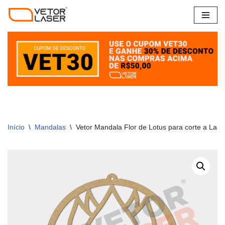
Pular
para
o
conteúdo
Início
\
Mandalas
\
Vetor Mandala Flor de Lotus para corte a La