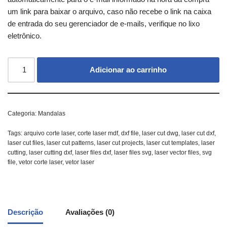
um link para baixar o arquivo, caso não recebe o link na caixa
de entrada do seu gerenciador de e-mails, verifique no lixo
eletrônico.
Adicionar ao carrinho
Categoria:
Mandalas
Tags:
arquivo corte laser
,
corte laser mdf
,
dxf file
,
laser cut dwg
,
laser cut dxf
,
laser cut files
,
laser cut patterns
,
laser cut projects
,
laser cut templates
,
laser
cutting
,
laser cutting dxf
,
laser files dxf
,
laser files svg
,
laser vector files
,
svg
file
,
vetor corte laser
,
vetor laser
Descrição
Avaliações (0)