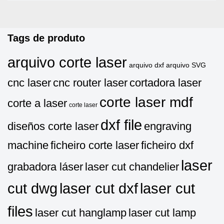
Tags de produto
arquivo corte laser
arquivo dxf
arquivo SVG
cnc laser
cnc router laser
cortadora laser
corte laser mdf
corte a laser
corte laser
dxf file
diseños corte laser
engraving
machine
ficheiro corte laser
ficheiro dxf
laser
grabadora láser
laser cut chandelier
cut dwg
laser cut dxf
laser cut
files
laser cut hanglamp
laser cut lamp