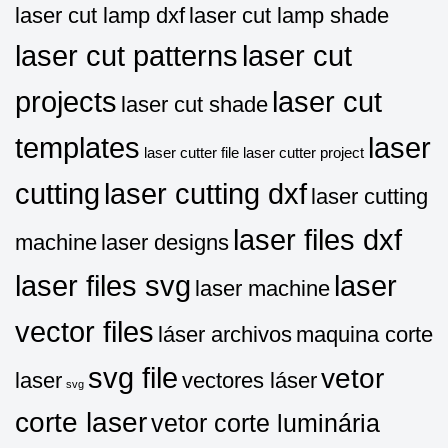
laser cut lamp dxf
laser cut lamp shade
laser cut patterns
laser cut
projects
laser cut
laser cut shade
templates
laser
laser cutter file
laser cutter project
cutting
laser cutting dxf
laser cutting
laser files dxf
machine
laser designs
laser files svg
laser
laser machine
vector files
láser archivos
maquina corte
svg file
vetor
laser
vectores láser
svg
corte laser
vetor corte luminária