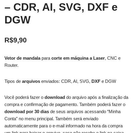
– CDR, AI, SVG, DXF e
DGW
R$
9,90
Vetor de mandala
para
corte em máquina a Laser
, CNC e
Router.
Tipos de
arquivos
enviados: CDR, AI, SVG,
DXF
e DGW
Você poderá fazer o
download
do arquivo após a finalização da
compra e confirmação de pagamento. Também poderá fazer o
download por 30 dias
de seus arquivos acessando “Minha
Conta” no menu principal. Também será enviado
automaticamente para o e-mail informado na hora da compra
um link para baixar o arquivo, caso não recebe o link na caixa