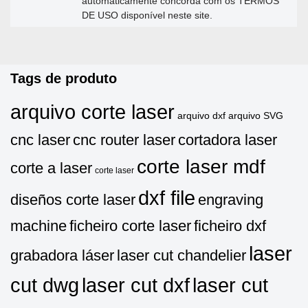
automaticamente concorda com os TERMOS
DE USO disponível neste site.
Tags de produto
arquivo corte laser
arquivo dxf
arquivo SVG
cnc laser
cnc router laser
cortadora laser
corte laser mdf
corte a laser
corte laser
dxf file
diseños corte laser
engraving
machine
ficheiro corte laser
ficheiro dxf
laser
grabadora láser
laser cut chandelier
cut dwg
laser cut dxf
laser cut