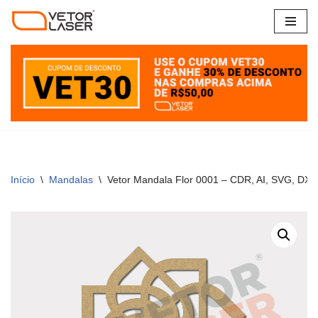
Pular
para
o
conteúdo
Início
\
Mandalas
\
Vetor Mandala Flor 0001 – CDR, AI, SVG, DX