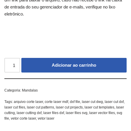
de entrada do seu gerenciador de e-mails, verifique no lixo
eletrônico.
Adicionar ao carrinho
Categoria:
Mandalas
Tags:
arquivo corte laser
,
corte laser mdf
,
dxf file
,
laser cut dwg
,
laser cut dxf
,
laser cut files
,
laser cut patterns
,
laser cut projects
,
laser cut templates
,
laser
cutting
,
laser cutting dxf
,
laser files dxf
,
laser files svg
,
laser vector files
,
svg
file
,
vetor corte laser
,
vetor laser