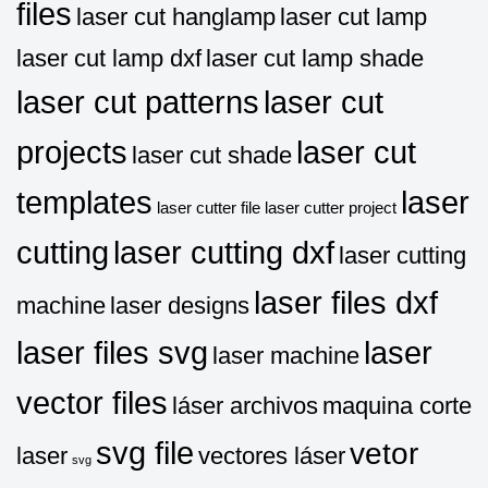
files
laser cut hanglamp
laser cut lamp
laser cut lamp dxf
laser cut lamp shade
laser cut patterns
laser cut
projects
laser cut
laser cut shade
templates
laser
laser cutter file
laser cutter project
cutting
laser cutting dxf
laser cutting
laser files dxf
machine
laser designs
laser files svg
laser
laser machine
vector files
láser archivos
maquina corte
svg file
vetor
laser
vectores láser
svg