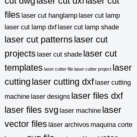
cut dwg
laser cut dxf
laser cut
files
laser cut hanglamp
laser cut lamp
laser cut lamp dxf
laser cut lamp shade
laser cut patterns
laser cut
projects
laser cut
laser cut shade
templates
laser
laser cutter file
laser cutter project
cutting
laser cutting dxf
laser cutting
laser files dxf
machine
laser designs
laser files svg
laser
laser machine
vector files
láser archivos
maquina corte