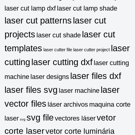
laser cut lamp dxf
laser cut lamp shade
laser cut patterns
laser cut
projects
laser cut
laser cut shade
templates
laser
laser cutter file
laser cutter project
cutting
laser cutting dxf
laser cutting
laser files dxf
machine
laser designs
laser files svg
laser
laser machine
vector files
láser archivos
maquina corte
svg file
vetor
laser
vectores láser
svg
corte laser
vetor corte luminária