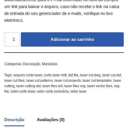
um link para baixar o arquivo, caso não recebe o link na caixa
de entrada do seu gerenciador de e-mails, verifique no lixo
eletrônico.
Adicionar ao carrinho
Categorias:
Decoração
,
Mandalas
Tags:
arquivo corte laser
,
corte laser mdf
,
dxf file
,
laser cut dwg
,
laser cut dxf
,
laser cut files
,
laser cut patterns
,
laser cut projects
,
laser cut templates
,
laser
cutting
,
laser cutting dxf
,
laser files dxf
,
laser files svg
,
laser vector files
,
svg
file
,
vetor corte laser
,
vetor corte luminária
,
vetor laser
Descrição
Avaliações (0)