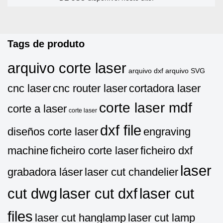
Tags de produto
arquivo corte laser
arquivo dxf
arquivo SVG
cnc laser
cnc router laser
cortadora laser
corte laser mdf
corte a laser
corte laser
dxf file
diseños corte laser
engraving
machine
ficheiro corte laser
ficheiro dxf
laser
grabadora láser
laser cut chandelier
cut dwg
laser cut dxf
laser cut
files
laser cut hanglamp
laser cut lamp