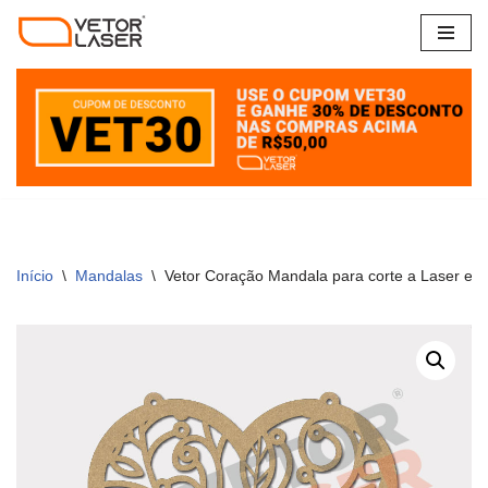
Pular
para
o
conteúdo
Início
\
Mandalas
\
Vetor Coração Mandala para corte a Laser e