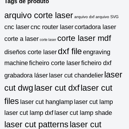
Tags de produto
arquivo corte laser
arquivo dxf
arquivo SVG
cnc laser
cnc router laser
cortadora laser
corte laser mdf
corte a laser
corte laser
dxf file
diseños corte laser
engraving
machine
ficheiro corte laser
ficheiro dxf
laser
grabadora láser
laser cut chandelier
cut dwg
laser cut dxf
laser cut
files
laser cut hanglamp
laser cut lamp
laser cut lamp dxf
laser cut lamp shade
laser cut patterns
laser cut