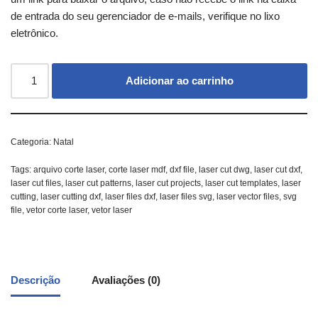
de entrada do seu gerenciador de e-mails, verifique no lixo
eletrônico.
Adicionar ao carrinho
Categoria:
Natal
Tags:
arquivo corte laser
,
corte laser mdf
,
dxf file
,
laser cut dwg
,
laser cut dxf
,
laser cut files
,
laser cut patterns
,
laser cut projects
,
laser cut templates
,
laser
cutting
,
laser cutting dxf
,
laser files dxf
,
laser files svg
,
laser vector files
,
svg
file
,
vetor corte laser
,
vetor laser
Descrição
Avaliações (0)