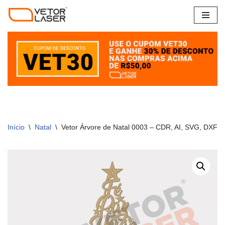
Pular
para
o
conteúdo
Início
\
Natal
\
Vetor Árvore de Natal 0003 – CDR, AI, SVG, DXF