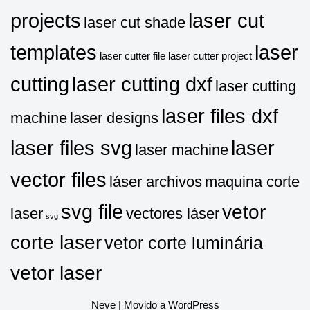
projects
laser cut
laser cut shade
templates
laser
laser cutter file
laser cutter project
cutting
laser cutting dxf
laser cutting
laser files dxf
machine
laser designs
laser files svg
laser
laser machine
vector files
láser archivos
maquina corte
svg file
vetor
laser
vectores láser
svg
corte laser
vetor corte luminária
vetor laser
Neve
| Movido a
WordPress