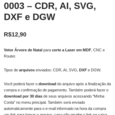
0003 – CDR, AI, SVG,
DXF e DGW
R$
12,90
Vetor Árvore de Natal
para
corte a Laser em MDF
, CNC e
Router.
Tipos de
arquivos
enviados: CDR, AI, SVG,
DXF
e DGW.
Você poderá fazer o
download
do arquivo após a finalização da
compra e confirmação de pagamento. Também poderá fazer o
download por 30 dias
de seus arquivos acessando “Minha
Conta” no menu principal. Também será enviado
automaticamente para o e-mail informado na hora da compra
um link para baixar o arquivo, caso não recebe o link na caixa