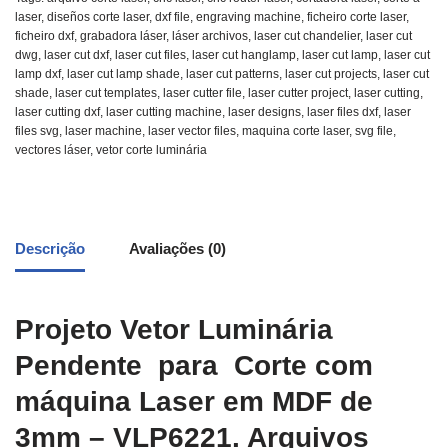
laser
,
diseños corte laser
,
dxf file
,
engraving machine
,
ficheiro corte laser
,
ficheiro dxf
,
grabadora láser
,
láser archivos
,
laser cut chandelier
,
laser cut
dwg
,
laser cut dxf
,
laser cut files
,
laser cut hanglamp
,
laser cut lamp
,
laser cut
lamp dxf
,
laser cut lamp shade
,
laser cut patterns
,
laser cut projects
,
laser cut
shade
,
laser cut templates
,
laser cutter file
,
laser cutter project
,
laser cutting
,
laser cutting dxf
,
laser cutting machine
,
laser designs
,
laser files dxf
,
laser
files svg
,
laser machine
,
laser vector files
,
maquina corte laser
,
svg file
,
vectores láser
,
vetor corte luminária
Descrição
Avaliações (0)
Projeto Vetor Luminária
Pendente para Corte com
máquina Laser em MDF de
3mm – VLP6221. Arquivos