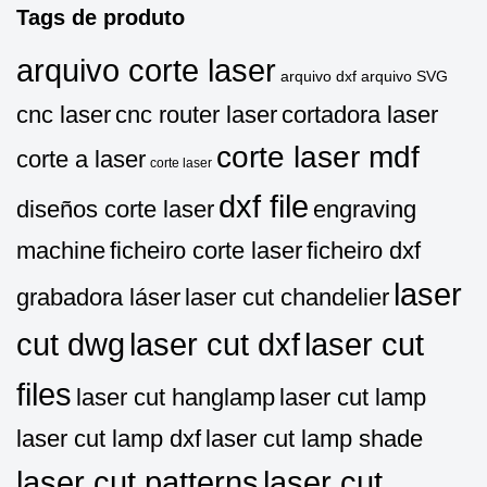
Tags de produto
arquivo corte laser
arquivo dxf
arquivo SVG
cnc laser
cnc router laser
cortadora laser
corte laser mdf
corte a laser
corte laser
dxf file
diseños corte laser
engraving
machine
ficheiro corte laser
ficheiro dxf
laser
grabadora láser
laser cut chandelier
cut dwg
laser cut dxf
laser cut
files
laser cut hanglamp
laser cut lamp
laser cut lamp dxf
laser cut lamp shade
laser cut patterns
laser cut