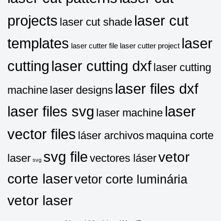
projects
laser cut
laser cut shade
templates
laser
laser cutter file
laser cutter project
cutting
laser cutting dxf
laser cutting
laser files dxf
machine
laser designs
laser files svg
laser
laser machine
vector files
láser archivos
maquina corte
svg file
vetor
laser
vectores láser
svg
corte laser
vetor corte luminária
vetor laser