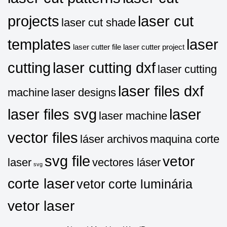
projects
laser cut
laser cut shade
templates
laser
laser cutter file
laser cutter project
cutting
laser cutting dxf
laser cutting
laser files dxf
machine
laser designs
laser files svg
laser
laser machine
vector files
láser archivos
maquina corte
svg file
vetor
laser
vectores láser
svg
corte laser
vetor corte luminária
vetor laser