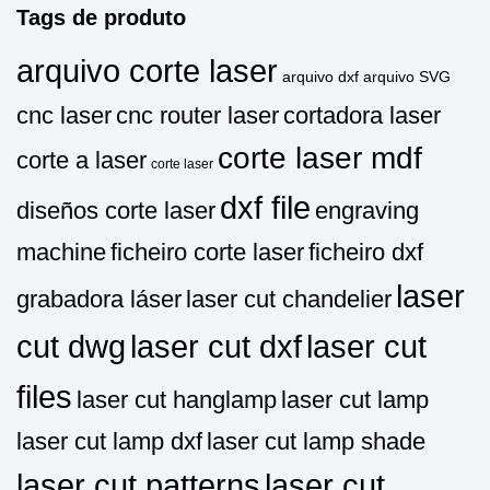
Tags de produto
arquivo corte laser
arquivo dxf
arquivo SVG
cnc laser
cnc router laser
cortadora laser
corte laser mdf
corte a laser
corte laser
dxf file
diseños corte laser
engraving
machine
ficheiro corte laser
ficheiro dxf
laser
grabadora láser
laser cut chandelier
cut dwg
laser cut dxf
laser cut
files
laser cut hanglamp
laser cut lamp
laser cut lamp dxf
laser cut lamp shade
laser cut patterns
laser cut