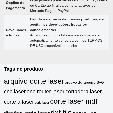
O pagamento pode ser realizado via PIX, Boleto
Opções de
ou Cartão ao final da compra, através do
Pagamento
Mercado Pago e PayPal.
Devido a natureza de nossos produtos, não
aceitamos devoluções, trocas ou
Devoluções
cancelamentos.
e trocas
Ao adquirir um produto em nossa loja, você
automaticamente concorda com os TERMOS
DE USO disponível neste site.
Tags de produto
arquivo corte laser
arquivo dxf
arquivo SVG
cnc laser
cnc router laser
cortadora laser
corte laser mdf
corte a laser
corte laser
dxf file