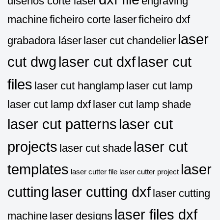
diseños corte laser
engraving
machine
ficheiro corte laser
ficheiro dxf
laser
grabadora láser
laser cut chandelier
cut dwg
laser cut dxf
laser cut
files
laser cut hanglamp
laser cut lamp
laser cut lamp dxf
laser cut lamp shade
laser cut patterns
laser cut
projects
laser cut
laser cut shade
templates
laser
laser cutter file
laser cutter project
cutting
laser cutting dxf
laser cutting
laser files dxf
machine
laser designs