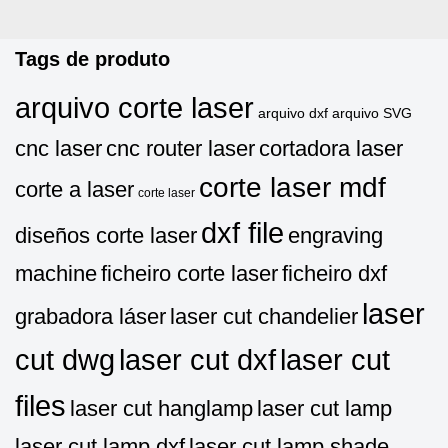
Tags de produto
arquivo corte laser
arquivo dxf
arquivo SVG
cnc laser
cnc router laser
cortadora laser
corte laser mdf
corte a laser
corte laser
dxf file
diseños corte laser
engraving
machine
ficheiro corte laser
ficheiro dxf
laser
grabadora láser
laser cut chandelier
cut dwg
laser cut dxf
laser cut
files
laser cut hanglamp
laser cut lamp
laser cut lamp dxf
laser cut lamp shade