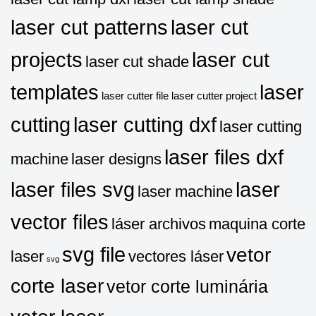
laser cut patterns
laser cut
projects
laser cut
laser cut shade
templates
laser
laser cutter file
laser cutter project
cutting
laser cutting dxf
laser cutting
laser files dxf
machine
laser designs
laser files svg
laser
laser machine
vector files
láser archivos
maquina corte
svg file
vetor
laser
vectores láser
svg
corte laser
vetor corte luminária