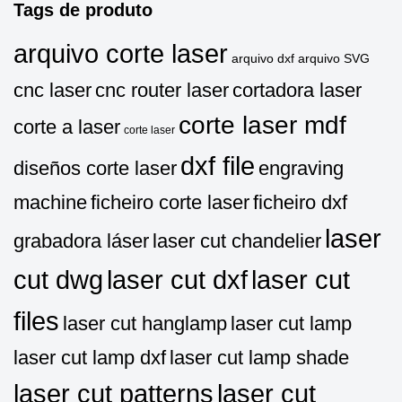
Tags de produto
arquivo corte laser
arquivo dxf
arquivo SVG
cnc laser
cnc router laser
cortadora laser
corte laser mdf
corte a laser
corte laser
dxf file
diseños corte laser
engraving
machine
ficheiro corte laser
ficheiro dxf
laser
grabadora láser
laser cut chandelier
cut dwg
laser cut dxf
laser cut
files
laser cut hanglamp
laser cut lamp
laser cut lamp dxf
laser cut lamp shade
laser cut patterns
laser cut