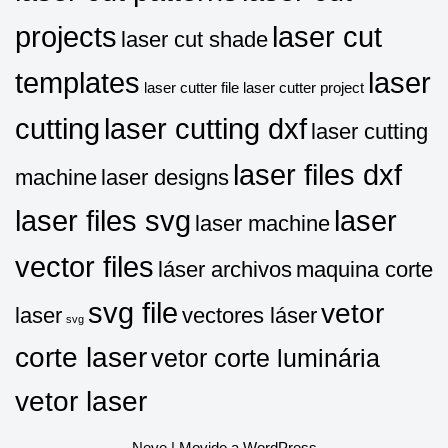
projects
laser cut
laser cut shade
templates
laser
laser cutter file
laser cutter project
cutting
laser cutting dxf
laser cutting
laser files dxf
machine
laser designs
laser files svg
laser
laser machine
vector files
láser archivos
maquina corte
svg file
vetor
laser
vectores láser
svg
corte laser
vetor corte luminária
vetor laser
Neve
| Movido a
WordPress