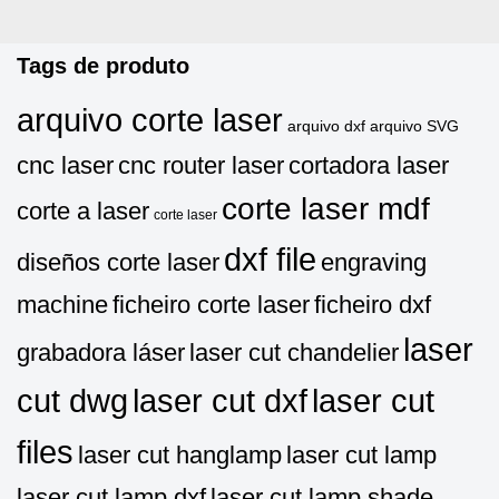
Tags de produto
arquivo corte laser
arquivo dxf
arquivo SVG
cnc laser
cnc router laser
cortadora laser
corte laser mdf
corte a laser
corte laser
dxf file
diseños corte laser
engraving
machine
ficheiro corte laser
ficheiro dxf
laser
grabadora láser
laser cut chandelier
cut dwg
laser cut dxf
laser cut
files
laser cut hanglamp
laser cut lamp
laser cut lamp dxf
laser cut lamp shade