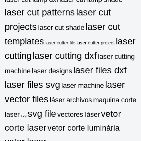
laser cut patterns
laser cut
projects
laser cut
laser cut shade
templates
laser
laser cutter file
laser cutter project
cutting
laser cutting dxf
laser cutting
laser files dxf
machine
laser designs
laser files svg
laser
laser machine
vector files
láser archivos
maquina corte
svg file
vetor
laser
vectores láser
svg
corte laser
vetor corte luminária