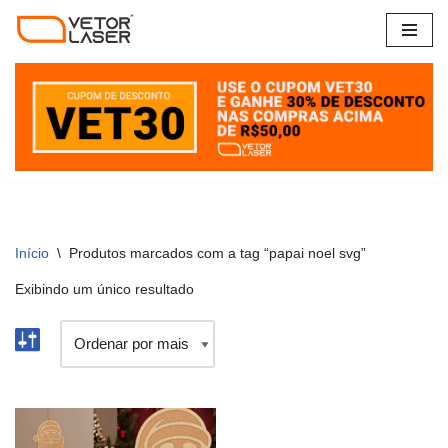
Pular
para
o
conteúdo
Início
\
Produtos marcados com a tag “papai noel svg”
Exibindo um único resultado