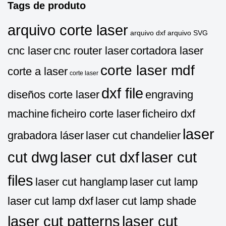
Tags de produto
arquivo corte laser
arquivo dxf
arquivo SVG
cnc laser
cnc router laser
cortadora laser
corte laser mdf
corte a laser
corte laser
dxf file
diseños corte laser
engraving
machine
ficheiro corte laser
ficheiro dxf
laser
grabadora láser
laser cut chandelier
cut dwg
laser cut dxf
laser cut
files
laser cut hanglamp
laser cut lamp
laser cut lamp dxf
laser cut lamp shade
laser cut patterns
laser cut