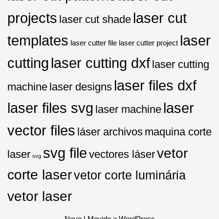
projects
laser cut
laser cut shade
templates
laser
laser cutter file
laser cutter project
cutting
laser cutting dxf
laser cutting
laser files dxf
machine
laser designs
laser files svg
laser
laser machine
vector files
láser archivos
maquina corte
svg file
vetor
laser
vectores láser
svg
corte laser
vetor corte luminária
vetor laser
Neve
| Movido a
WordPress