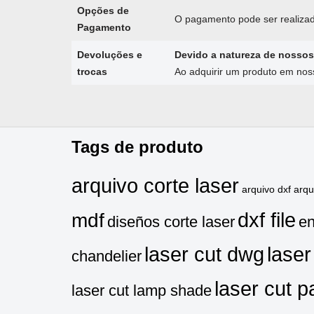
Opções de
O pagamento pode ser realizad
Pagamento
Devoluções e
Devido a natureza de nossos
trocas
Ao adquirir um produto em no
Tags de produto
arquivo corte laser
arquivo dxf
arq
dxf file
mdf
diseños corte laser
en
laser cut dwg
laser
chandelier
laser cut p
laser cut lamp shade