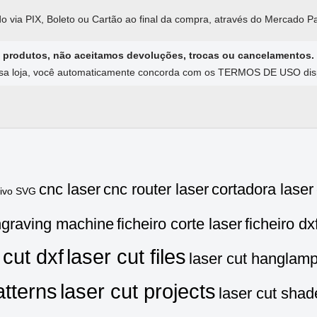
o via PIX, Boleto ou Cartão ao final da compra, através do Mercado P
 produtos, não aceitamos devoluções, trocas ou cancelamentos.
ssa loja, você automaticamente concorda com os TERMOS DE USO dispo
cnc laser
cnc router laser
cortadora laser
uivo SVG
graving machine
ficheiro corte laser
ficheiro dx
 cut dxf
laser cut files
laser cut hanglam
atterns
laser cut projects
laser cut shad