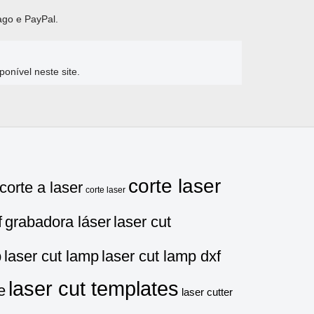
ago e PayPal.
nível neste site.
corte laser
corte a laser
corte laser
f
grabadora láser
laser cut
p
laser cut lamp
laser cut lamp dxf
laser cut templates
e
laser cutter