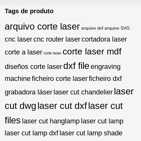
Tags de produto
arquivo corte laser
arquivo dxf
arquivo SVG
cnc laser
cnc router laser
cortadora laser
corte laser mdf
corte a laser
corte laser
dxf file
diseños corte laser
engraving
machine
ficheiro corte laser
ficheiro dxf
laser
grabadora láser
laser cut chandelier
cut dwg
laser cut dxf
laser cut
files
laser cut hanglamp
laser cut lamp
laser cut lamp dxf
laser cut lamp shade