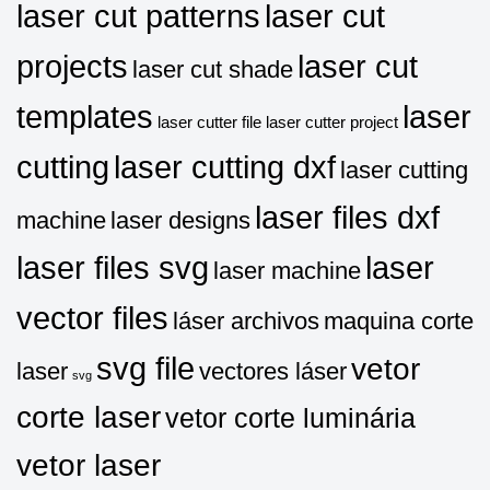
laser cut patterns
laser cut
projects
laser cut
laser cut shade
templates
laser
laser cutter file
laser cutter project
cutting
laser cutting dxf
laser cutting
laser files dxf
machine
laser designs
laser files svg
laser
laser machine
vector files
láser archivos
maquina corte
svg file
vetor
laser
vectores láser
svg
corte laser
vetor corte luminária
vetor laser